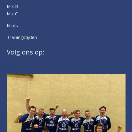
Mix B
Mix C
Mini’s
Trainingstijden
Volg ons op: