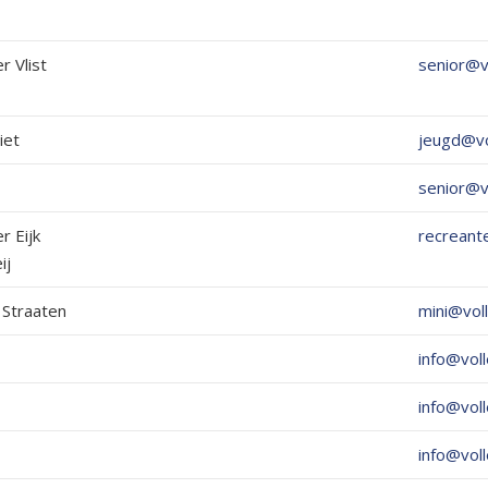
r Vlist
senior@vo
iet
jeugd@vo
senior@vo
r Eijk
recreant
ij
 Straaten
mini@voll
info@voll
info@voll
info@voll