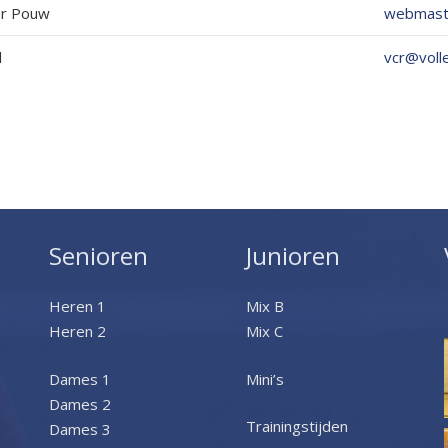
er Pouw
webmaste
l
vcr@volle
Senioren
Junioren
Heren 1
Mix B
Heren 2
Mix C
Dames 1
Mini’s
Dames 2
Trainingstijden
Dames 3