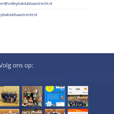
r@volleybalclubhaastrecht.nl
ybalclubhaastrecht.nl
Volg ons op: