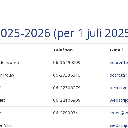
025-2026 (per 1 juli 202
Telefoon
E-mail
nderwoerd
06-36490009
voorzitte
er Pouw
06-27335315
secretari
f
06-22306279
penningm
iet
06-22106909
wedstrij
r
06-22930341
leden@vol
r Vlist
wedstrij