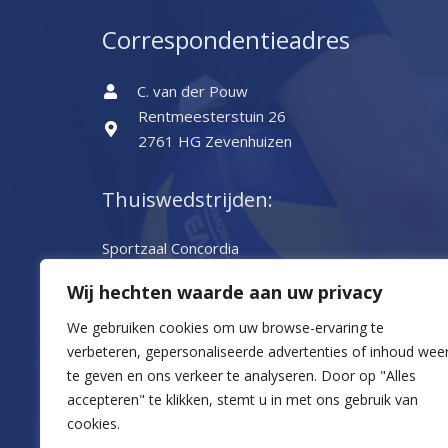
Correspondentieadres
C. van der Pouw
Rentmeesterstuin 26
2761 HG Zevenhuizen
Thuiswedstrijden:
Sportzaal Concordia
Concordiaplein 1
Wij hechten waarde aan uw privacy
2851 VV Haastrecht
0182-502202
We gebruiken cookies om uw browse-ervaring te
verbeteren, gepersonaliseerde advertenties of inhoud wee
te geven en ons verkeer te analyseren.
Door op "Alles
accepteren" te klikken, stemt u in met ons gebruik van
cookies.