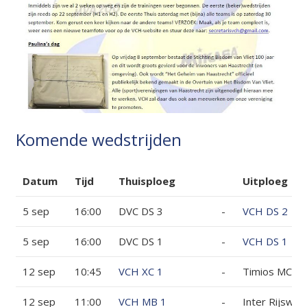
Komende wedstrijden
Datum
Tijd
Thuisploeg
Uitploeg
5 sep
16:00
DVC DS 3
-
VCH DS 2
5 sep
16:00
DVC DS 1
-
VCH DS 1
12 sep
10:45
VCH XC 1
-
Timios MC 1
12 sep
11:00
VCH MB 1
-