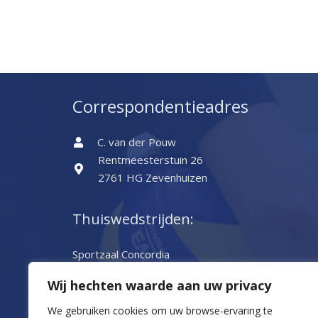
Correspondentieadres
C. van der Pouw
Rentmeesterstuin 26
2761 HG Zevenhuizen
Thuiswedstrijden:
Sportzaal Concordia
Concordiaplein 1
Wij hechten waarde aan uw privacy
2851 VV Haastrecht
0182-502202
We gebruiken cookies om uw browse-ervaring te