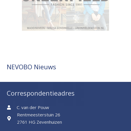
NEVOBO Nieuws
Correspondentieadres
C. van der Pouw
Rentmeesterstuin 26
2761 HG Zevenhuizen