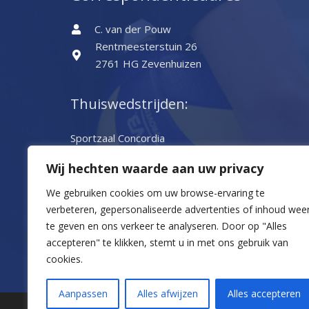
C. van der Pouw
Rentmeesterstuin 26
2761 HG Zevenhuizen
Thuiswedstrijden:
Sportzaal Concordia
Concordiaplein 1
Wij hechten waarde aan uw privacy
2851 VV Haastrecht
0182-502202
We gebruiken cookies om uw browse-ervaring te
verbeteren, gepersonaliseerde advertenties of inhoud wee
te geven en ons verkeer te analyseren.
Door op "Alles
accepteren" te klikken, stemt u in met ons gebruik van
cookies.
Aanpassen
Alles afwijzen
Alles accepteren