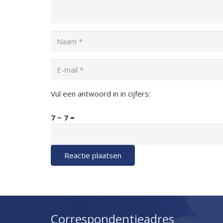
Vul een antwoord in in cijfers:
7 − 7 =
Reactie plaatsen
Correspondentieadres